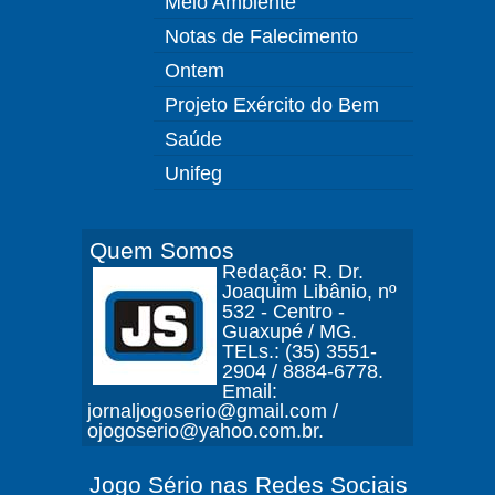
Meio Ambiente
Notas de Falecimento
Ontem
Projeto Exército do Bem
Saúde
Unifeg
Quem Somos
Redação: R. Dr.
Joaquim Libânio, nº
532 - Centro -
Guaxupé / MG.
TELs.: (35) 3551-
2904 / 8884-6778.
Email:
jornaljogoserio@gmail.com /
ojogoserio@yahoo.com.br.
Jogo Sério nas Redes Sociais