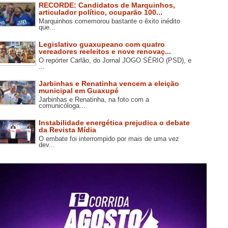
RECORDE: Candidatos de Marquinhos,
articulador político, ocuparão 100...
Marquinhos comemorou bastante o êxito inédito
que...
Legislativo guaxupeano com quatro
vereadores reeleitos e nove renovaç...
O repórter Carlão, do Jornal JOGO SÉRIO (PSD), e
...
Jarbinhas e Renatinha vencem a eleição
municipal em Guaxupé
Jarbinhas e Renatinha, na foto com a
comunicóloga...
Instabilidade energética prejudica o debate
da Revista Mídia
O embate foi interrompido por mais de uma vez
dev...