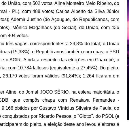
, do União, com 502 votos; Aline Monteiro Melo Ribeiro, do
l - PL), com 488 votos; Carlos Alberto da Silva Júnior
os); Ademir Justino (do Açougue, do Republicanos, com
votos); Mônica Magalhães (do Social), do União, com 436
 com 404 votos.
ou três vagas, correspondentes a 23,8% do total; o União
m duas (15,38%); o Republicanos também com duas; o PSD
e o AGIR. Ainda a respeito das eleições em Guaxupé, o
ia, com 10.784 faltosos (equivalente a 27,45%). Do pleito,
, 26.170 votos foram válidos (91,84%); 1.264 ficaram em
r Aline, do Jornal JOGO SÉRIO, na esfera majoritária, o
o PSDB, que compôs chapa com Renatava Fernandes -
 9.166 obtidos por Gustavo Vinícius Silveira de Paula, do
 conquistados por Ricardo Pessoa, o "Giotto", do PSOL (e
ticiparem do pleito, a eleição deste ano levou eleitores a