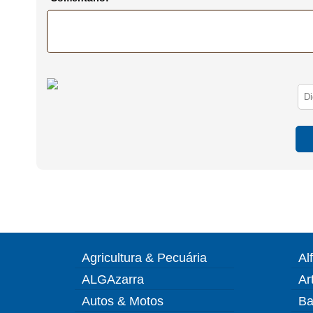
Agricultura & Pecuária
Al
ALGAzarra
Ar
Autos & Motos
Ba