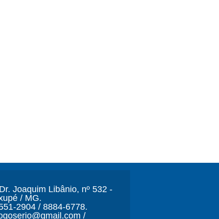
r. Joaquim Libânio, nº 532 -
xupé / MG.
3551-2904 / 8884-6778.
ljogoserio@gmail.com /