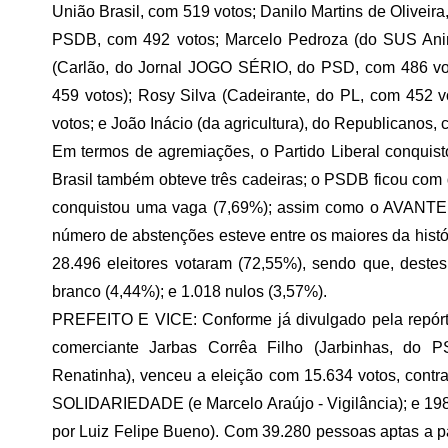
União Brasil, com 519 votos; Danilo Martins de Oliveira
PSDB, com 492 votos; Marcelo Pedroza (do SUS Anima
(Carlão, do Jornal JOGO SÉRIO, do PSD, com 486 vot
459 votos); Rosy Silva (Cadeirante, do PL, com 452 
votos; e João Inácio (da agricultura), do Republicanos,
Em termos de agremiações, o Partido Liberal conquist
Brasil também obteve três cadeiras; o PSDB ficou co
conquistou uma vaga (7,69%); assim como o AVANTE 
número de abstenções esteve entre os maiores da histór
28.496 eleitores votaram (72,55%), sendo que, destes
branco (4,44%); e 1.018 nulos (3,57%).
PREFEITO E VICE: Conforme já divulgado pela repórte
comerciante Jarbas Corrêa Filho (Jarbinhas, d
Renatinha), venceu a eleição com 15.634 votos, contra
SOLIDARIEDADE (e Marcelo Araújo - Vigilância); e 198
por Luiz Felipe Bueno). Com 39.280 pessoas aptas a par