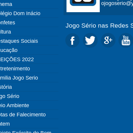
ojogoserio@y
nema
légio Dom Inácio
nfetes
Jogo Sério nas Redes S
ltura
staques Sociais
ucação
EIÇÕES 2022
tretenimento
milia Jogo Serio
stória
go Sério
io Ambiente
tas de Falecimento
ntem
ojeto Exército do Bem