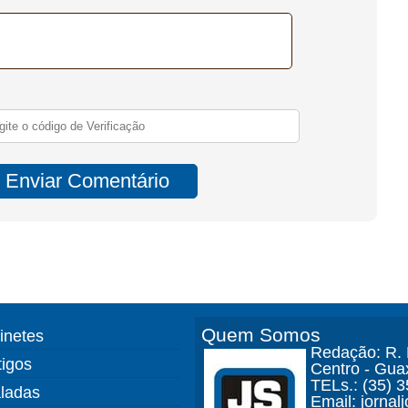
Quem Somos
finetes
Redação: R. D
tigos
Centro - Gua
TELs.: (35) 
ladas
Email: jorna