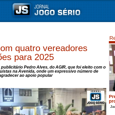
Re
com quatro vereadores
ões para 2025
publicitário Pedro Alves, do AGIR, que foi eleito com o
istas na Avenida, onde um expressivo número de
agradecer ao apoio popular
Pr
pr
Ja