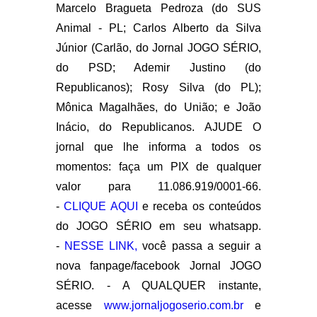
Marcelo Bragueta Pedroza (do SUS
Animal - PL; Carlos Alberto da Silva
Júnior (Carlão, do Jornal JOGO SÉRIO,
do PSD; Ademir Justino (do
Republicanos); Rosy Silva (do PL);
Mônica Magalhães, do União; e João
Inácio, do Republicanos. AJUDE O
jornal que lhe informa a todos os
momentos: faça um PIX de qualquer
valor para 11.086.919/0001-66.
-
CLIQUE AQUI
e receba os conteúdos
do JOGO SÉRIO em seu whatsapp.
-
NESSE LINK,
você passa a seguir a
nova fanpage/facebook Jornal JOGO
SÉRIO. - A QUALQUER instante,
acesse
www.jornaljogoserio.com.br
e