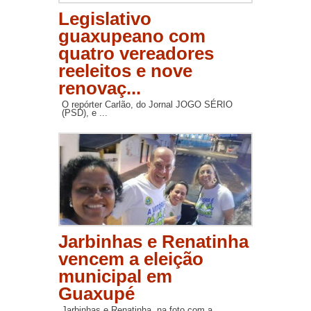
Legislativo
guaxupeano com
quatro vereadores
reeleitos e nove
renovaç...
O repórter Carlão, do Jornal JOGO SÉRIO
(PSD), e ...
Jarbinhas e Renatinha
vencem a eleição
municipal em
Guaxupé
Jarbinhas e Renatinha, na foto com a