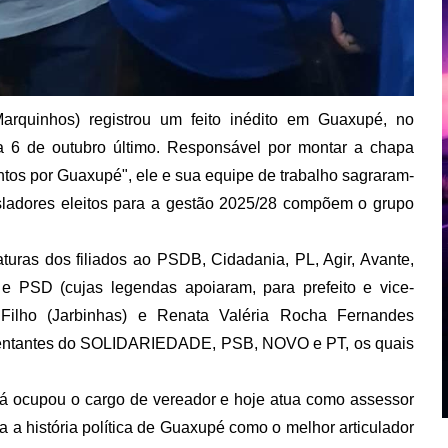
Marquinhos) registrou um feito inédito em Guaxupé, no
ia 6 de outubro último. Responsável por montar a chapa
tos por Guaxupé", ele e sua equipe de trabalho sagraram-
gisladores eleitos para a gestão 2025/28 compõem o grupo
turas dos filiados ao PSDB, Cidadania, PL, Agir, Avante,
 e PSD (cujas legendas apoiaram, para prefeito e vice-
a Filho (Jarbinhas) e Renata Valéria Rocha Fernandes
presentantes do SOLIDARIEDADE, PSB, NOVO e PT, os quais
já ocupou o cargo de vereador e hoje atua como assessor
a a história política de Guaxupé como o melhor articulador