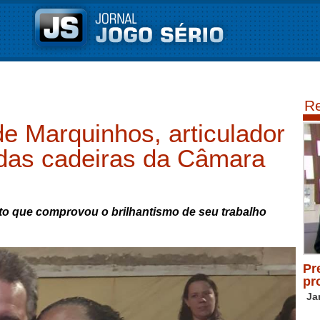
Re
 Marquinhos, articulador
 das cadeiras da Câmara
to que comprovou o brilhantismo de seu trabalho
Pr
pr
Ja