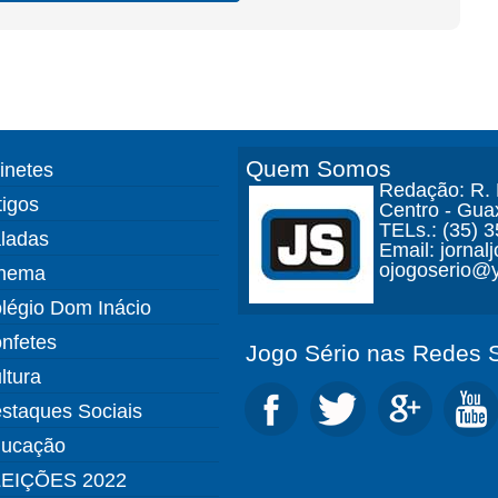
Quem Somos
finetes
Redação: R. D
tigos
Centro - Gua
TELs.: (35) 
ladas
Email: jorna
ojogoserio@y
nema
légio Dom Inácio
nfetes
Jogo Sério nas Redes S
ltura
staques Sociais
ucação
EIÇÕES 2022