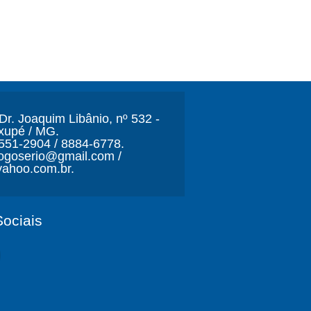
r. Joaquim Libânio, nº 532 -
xupé / MG.
3551-2904 / 8884-6778.
ljogoserio@gmail.com /
ahoo.com.br.
ociais