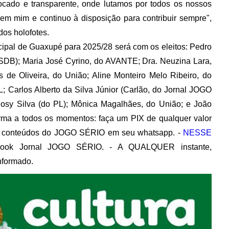
focado e transparente, onde lutamos por todos os nossos
 em mim e continuo à disposição para contribuir sempre",
dos holofotes.
ipal de Guaxupé para 2025/28 será com os eleitos: Pedro
PSDB); Maria José Cyrino, do AVANTE; Dra. Neuzina Lara,
s de Oliveira, do União; Aline Monteiro Melo Ribeiro, do
 Carlos Alberto da Silva Júnior (Carlão, do Jornal JOGO
osy Silva (do PL); Mônica Magalhães, do União; e João
orma a todos os momentos: faça um PIX de qualquer valor
 conteúdos do JOGO SÉRIO em seu whatsapp. -
NESSE
book Jornal JOGO SÉRIO. - A QUALQUER instante,
informado.