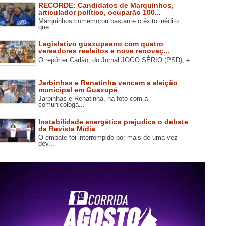
RECORDE: Candidatos de Marquinhos,
articulador político, ocuparão 100...
Marquinhos comemorou bastante o êxito inédito
que...
Legislativo guaxupeano com quatro
vereadores reeleitos e nove renovaç...
O repórter Carlão, do Jornal JOGO SÉRIO (PSD), e
...
Jarbinhas e Renatinha vencem a eleição
municipal em Guaxupé
Jarbinhas e Renatinha, na foto com a
comunicóloga...
Instabilidade energética prejudica o debate
da Revista Mídia
O embate foi interrompido por mais de uma vez
dev...