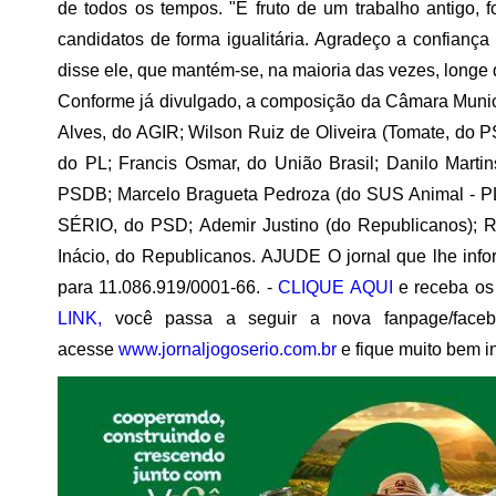
de todos os tempos. "É fruto de um trabalho antigo, 
candidatos de forma igualitária. Agradeço a confiança
disse ele, que mantém-se, na maioria das vezes, longe 
Conforme já divulgado, a composição da Câmara Munic
Alves, do AGIR; Wilson Ruiz de Oliveira (Tomate, do 
do PL; Francis Osmar, do União Brasil; Danilo Martin
PSDB; Marcelo Bragueta Pedroza (do SUS Animal - PL;
SÉRIO, do PSD; Ademir Justino (do Republicanos); R
Inácio, do Republicanos. AJUDE O jornal que lhe inf
para 11.086.919/0001-66. -
CLIQUE AQUI
e receba os
LINK,
você passa a seguir a nova fanpage/face
acesse
www.jornaljogoserio.com.br
e fique muito bem 