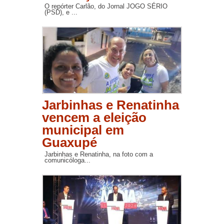
O repórter Carlão, do Jornal JOGO SÉRIO
(PSD), e ...
Jarbinhas e Renatinha
vencem a eleição
municipal em
Guaxupé
Jarbinhas e Renatinha, na foto com a
comunicóloga...