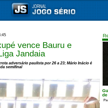
4:45
Re
xupé vence Bauru e
Liga Jandaia
ta adversário paulista por 26 a 23; Mário Inácio é
da semifinal
Gu
de
Pa