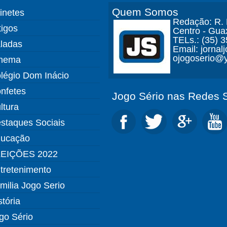
Quem Somos
finetes
Redação: R. D
tigos
Centro - Gua
TELs.: (35) 
ladas
Email: jorna
ojogoserio@y
nema
légio Dom Inácio
nfetes
Jogo Sério nas Redes S
ltura
staques Sociais
ucação
EIÇÕES 2022
tretenimento
milia Jogo Serio
stória
go Sério