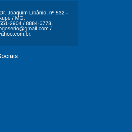
r. Joaquim Libânio, nº 532 -
xupé / MG.
3551-2904 / 8884-6778.
ljogoserio@gmail.com /
ahoo.com.br.
ociais