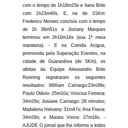
com o tempo de 1h18m23s e Ilana Brito
com 1h23m40s. E, na de 21Km:
Frederico Moraes concluiu com o tempo
de 1h 36m51s e Joziany Marques
terminou em 2h10m16s (sua 1ª meia
maratona). - E na Corrida Acigua,
promovida pela Superação Eventos, na
cidade de Guaranéisa (de 5Km), os
atletas da Equipe Alessandro Brito
Running registraram os seguintes
resultados: William Camargo:23m39s;
Paulo Otávio: 25m10s; Vinicius Ferreira:
34m29s; Josiane Camargo: 28 minutos;
Madalena Heluany: 31m47s; Ana Flavia:
34m28s; e Maiara Vieira: 27m16s. -
AJUDE O jornal que lhe informa a todos