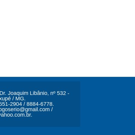
r. Joaquim Libânio, nº 532 -
xupé / MG.
3551-2904 / 8884-6778.
ljogoserio@gmail.com /
ahoo.com.br.