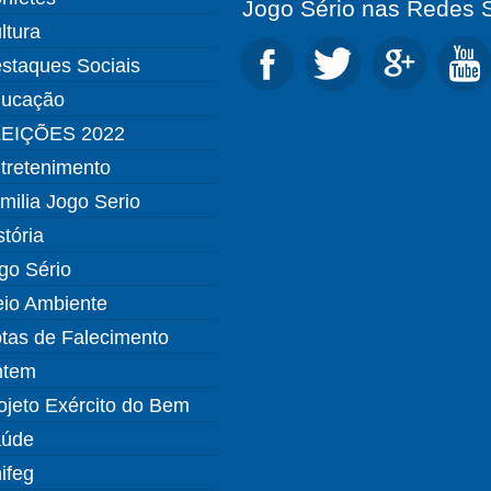
Jogo Sério nas Redes S
ltura
staques Sociais
ucação
EIÇÕES 2022
tretenimento
milia Jogo Serio
stória
go Sério
io Ambiente
tas de Falecimento
ntem
ojeto Exército do Bem
úde
ifeg