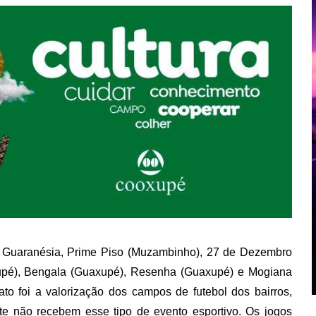
: Guaranésia, Prime Piso (Muzambinho), 27 de Dezembro
axupé), Bengala (Guaxupé), Resenha (Guaxupé) e Mogiana
o foi a valorização dos campos de futebol dos bairros,
nte não recebem esse tipo de evento esportivo. Os jogos