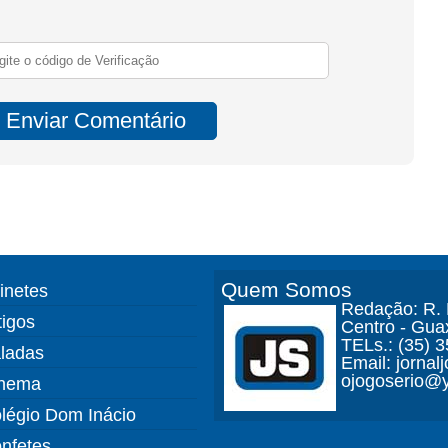
Quem Somos
finetes
Redação: R. D
tigos
Centro - Gua
TELs.: (35) 
ladas
Email: jorna
ojogoserio@y
nema
légio Dom Inácio
nfetes