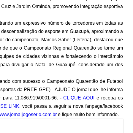
 Cruz e Jardim Orminda, promovendo integração esportiva
gistrando um expressivo número de torcedores em todas as
da descentralização do esporte em Guaxupé, aproximando a
r do campeonato, Marcos Saher (Leiteria), destacou que
jo de que o Campeonato Regional Quarentão se torne um
equipes de cidades vizinhas e fortalecendo o intercâmbio
i para divulgar o Natal de Guaxupé, considerado um dos
cerrando com sucesso o Campeonato Quarentão de Futebol
 Esportes da PREF. GPE) -
AJUDE O jornal que lhe informa
 para 11.086.919/0001-66. -
CLIQUE AQUI
e receba os
SE LINK,
você passa a seguir a nova fanpage/facebook
www.jornaljogoserio.com.br
e fique muito bem informado.