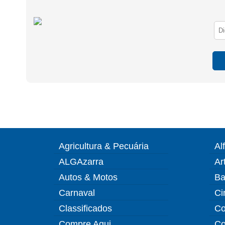
Agricultura & Pecuária
Al
ALGAzarra
Ar
Autos & Motos
Ba
Carnaval
Ci
Classificados
Co
Compre Aqui
Co