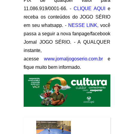
PIX de qualquer valor para
11.086.919/0001-66. -
CLIQUE AQUI
e
receba os conteúdos do JOGO SÉRIO
em seu whatsapp. -
NESSE LINK,
você
passa a seguir a nova fanpage/facebook
Jornal JOGO SÉRIO. - A QUALQUER
instante,
acesse
www.jornaljogoserio.com.br
e
fique muito bem informado.