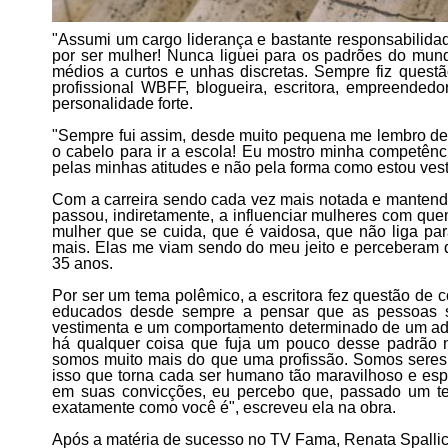
"Assumi um cargo liderança e bastante responsabilida
por ser mulher! Nunca liguei para os padrões do mun
médios a curtos e unhas discretas. Sempre fiz quest
profissional WBFF, blogueira, escritora, empreended
personalidade forte.
"Sempre fui assim, desde muito pequena me lembro de 
o cabelo para ir a escola! Eu mostro minha competênc
pelas minhas atitudes e não pela forma como estou vest
Com a carreira sendo cada vez mais notada e mantend
passou, indiretamente, a influenciar mulheres com qu
mulher que se cuida, que é vaidosa, que não liga par
mais. Elas me viam sendo do meu jeito e perceberam 
35 anos.
Por ser um tema polêmico, a escritora fez questão de
educados desde sempre a pensar que as pessoas s
vestimenta e um comportamento determinado de um adv
há qualquer coisa que fuja um pouco desse padrão 
somos muito mais do que uma profissão. Somos seres ú
isso que torna cada ser humano tão maravilhoso e esp
em suas convicções, eu percebo que, passado um te
exatamente como você é", escreveu ela na obra.
Após a matéria de sucesso no TV Fama, Renata Spallic