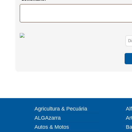
Agricultura & Pecuária
Al
ALGAzarra
Ar
Autos & Motos
Ba