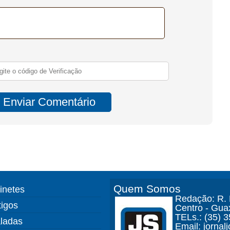
Quem Somos
finetes
Redação: R. D
tigos
Centro - Gua
TELs.: (35) 
ladas
Email: jorna