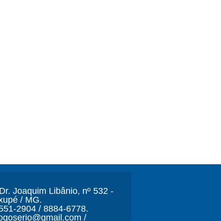
r. Joaquim Libânio, nº 532 -
xupé / MG.
3551-2904 / 8884-6778.
ljogoserio@gmail.com /