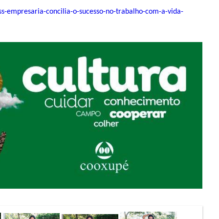
s
s-empresaria-concilia-o-sucess
o-no-trabalho-com-a-vida-