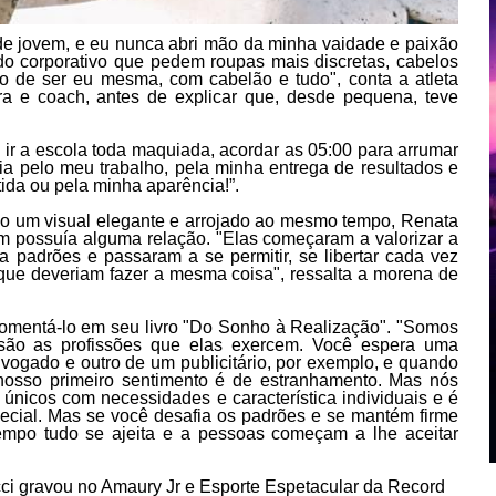
de jovem, e eu nunca abri mão da minha vaidade e paixão
do corporativo que pedem roupas mais discretas, cabelos
ão de ser eu mesma, com cabelão e tudo", conta a atleta
ora e coach, antes de explicar que, desde pequena, teve
ir a escola toda maquiada, acordar as 05:00 para arrumar
ia pelo meu trabalho, pela minha entrega de resultados e
ida ou pela minha aparência!”.
o um visual elegante e arrojado ao mesmo tempo, Renata
em possuía alguma relação. "Elas começaram a valorizar a
a padrões e passaram a se permitir, se libertar cada vez
que deveriam fazer a mesma coisa", ressalta a morena de
 comentá-lo em seu livro "Do Sonho à Realização". "Somos
ão as profissões que elas exercem. Você espera uma
ogado e outro de um publicitário, por exemplo, e quando
nosso primeiro sentimento é de estranhamento. Mas nós
nicos com necessidades e característica individuais e é
ecial. Mas se você desafia os padrões e se mantém firme
mpo tudo se ajeita e a pessoas começam a lhe aceitar
ci gravou no Amaury Jr e Esporte Espetacular da Record