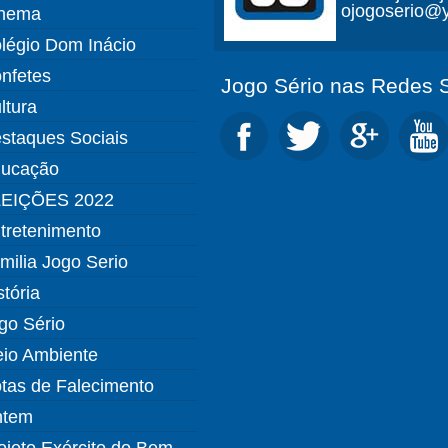
ojogoserio@y
nema
légio Dom Inácio
nfetes
Jogo Sério nas Redes S
ltura
staques Sociais
ucação
EIÇÕES 2022
tretenimento
milia Jogo Serio
stória
go Sério
io Ambiente
tas de Falecimento
ntem
ojeto Exército do Bem