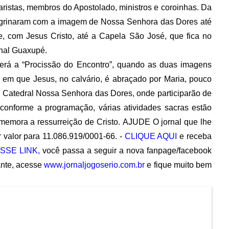
aristas, membros do Apostolado, ministros e coroinhas. Da
peregrinaram com a imagem de Nossa Senhora das Dores até
e, com Jesus Cristo, até a Capela São José, que fica no
nal Guaxupé.
averá a “Procissão do Encontro”, quando as duas imagens
 em que Jesus, no calvário, é abraçado por Maria, pouco
o à Catedral Nossa Senhora das Dores, onde participarão de
conforme a programação, várias atividades sacras estão
emora a ressurreição de Cristo. AJUDE O jornal que lhe
 valor para 11.086.919/0001-66. -
CLIQUE AQUI
e receba
SSE LINK,
você passa a seguir a nova fanpage/facebook
nte, acesse
www.jornaljogoserio.com.br
e fique muito bem