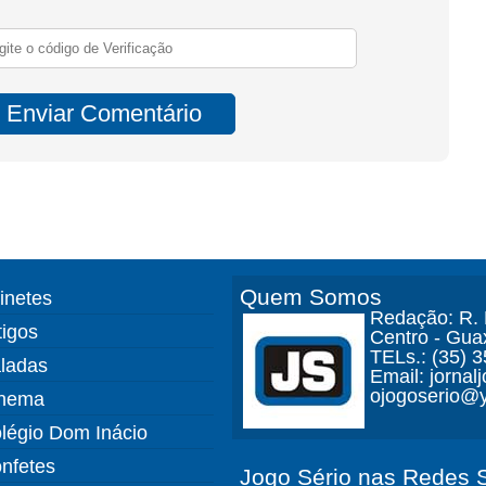
Quem Somos
finetes
Redação: R. D
tigos
Centro - Gua
TELs.: (35) 
ladas
Email: jorna
ojogoserio@y
nema
légio Dom Inácio
nfetes
Jogo Sério nas Redes S