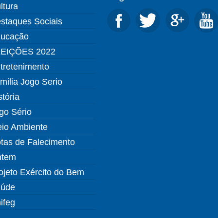
ltura
staques Sociais
ucação
EIÇÕES 2022
tretenimento
milia Jogo Serio
stória
go Sério
io Ambiente
tas de Falecimento
ntem
ojeto Exército do Bem
úde
ifeg