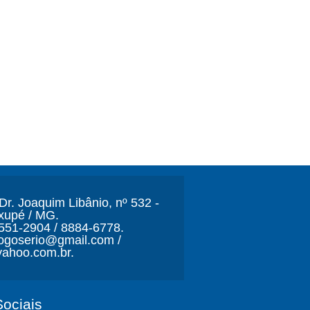
r. Joaquim Libânio, nº 532 -
xupé / MG.
3551-2904 / 8884-6778.
ljogoserio@gmail.com /
ahoo.com.br.
ociais