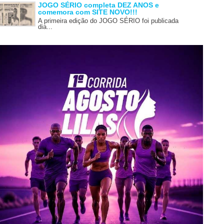
JOGO SÉRIO completa DEZ ANOS e
comemora com SITE NOVO!!!
A primeira edição do JOGO SÉRIO foi publicada
dia...