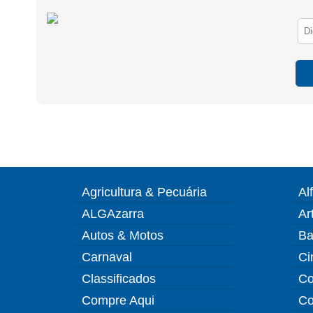
Agricultura & Pecuária
Al
ALGAzarra
Ar
Autos & Motos
Ba
Carnaval
Ci
Classificados
Co
Compre Aqui
Co