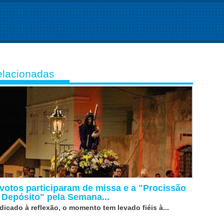
lacionadas
votos participaram de missa e a "Procissão
 Depósito" pela Semana...
dicado à reflexão, o momento tem levado fiéis à...