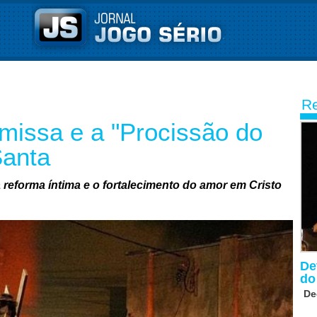
Re
missa e a "Procissão do
Santa
 reforma íntima e o fortalecimento do amor em Cristo
De
do
De