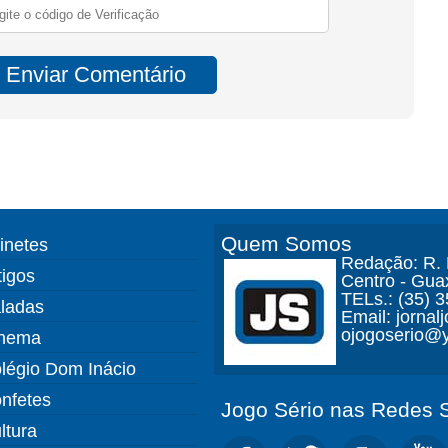
Quem Somos
finetes
Redação: R. D
tigos
Centro - Gua
TELs.: (35) 
ladas
Email: jorna
ojogoserio@y
nema
légio Dom Inácio
nfetes
Jogo Sério nas Redes S
ltura