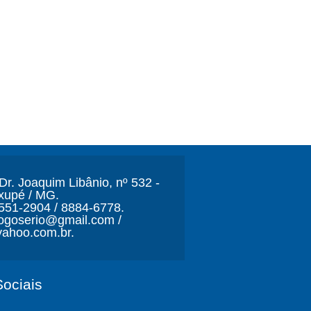
r. Joaquim Libânio, nº 532 -
xupé / MG.
3551-2904 / 8884-6778.
ljogoserio@gmail.com /
ahoo.com.br.
ociais