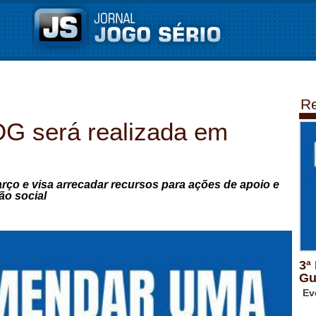
Re
DG será realizada em
arço e visa arrecadar recursos para ações de apoio e
ão social
3ª
Gu
Ev