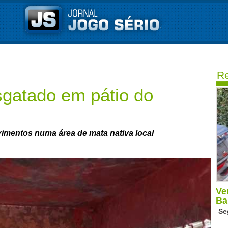
Re
gatado em pátio do
erimentos numa área de mata nativa local
Ve
Ba
Se