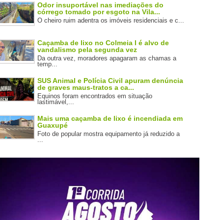
Odor insuportável nas imediações do
córrego tomado por esgoto na Vila...
O cheiro ruim adentra os imóveis residenciais e c...
Caçamba de lixo no Colmeia I é alvo de
vandalismo pela segunda vez
Da outra vez, moradores apagaram as chamas a
temp...
SUS Animal e Polícia Civil apuram denúncia
de graves maus-tratos a ca...
Equinos foram encontrados em situação
lastimável,...
Mais uma caçamba de lixo é incendiada em
Guaxupé
Foto de popular mostra equipamento já reduzido a
...