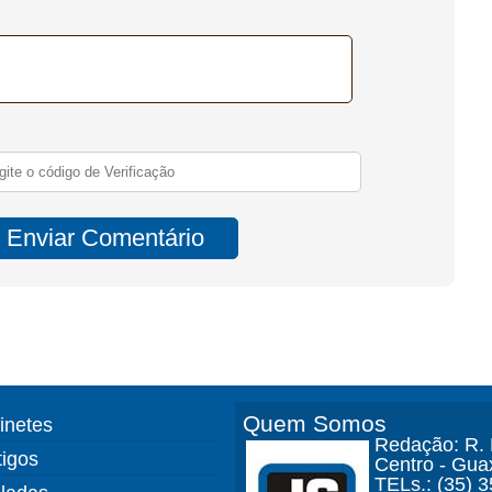
Quem Somos
finetes
Redação: R. D
tigos
Centro - Gua
TELs.: (35) 