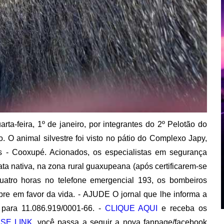
a-feira, 1º de janeiro, por integrantes do 2º Pelotão do
O animal silvestre foi visto no pátio do Complexo Japy,
es - Cooxupé. Acionados, os especialistas em segurança
ata nativa, na zona rural guaxupeana (após certificarem-se
quatro horas no telefone emergencial 193, os bombeiros
re em favor da vida. - AJUDE O jornal que lhe informa a
para 11.086.919/0001-66. -
CLIQUE AQUI
e receba os
SE LINK,
você passa a seguir a nova fanpage/facebook