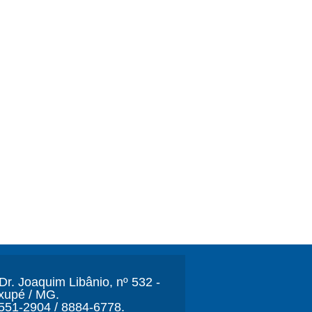
r. Joaquim Libânio, nº 532 -
xupé / MG.
3551-2904 / 8884-6778.