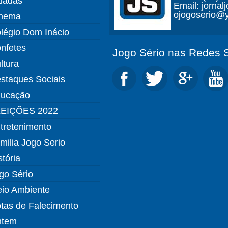
ladas
Email: jorna
ojogoserio@y
nema
légio Dom Inácio
nfetes
Jogo Sério nas Redes S
ltura
staques Sociais
ucação
EIÇÕES 2022
tretenimento
milia Jogo Serio
stória
go Sério
io Ambiente
tas de Falecimento
ntem