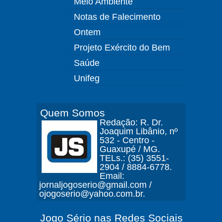
Meio Ambiente
Notas de Falecimento
Ontem
Projeto Exército do Bem
Saúde
Unifeg
Quem Somos
Redação: R. Dr.
Joaquim Libânio, nº
532 - Centro -
Guaxupé / MG.
TELs.: (35) 3551-
2904 / 8884-6778.
Email:
jornaljogoserio@gmail.com /
ojogoserio@yahoo.com.br.
Jogo Sério nas Redes Sociais