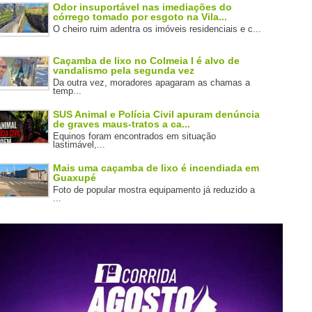
Odor insuportável nas imediações do
córrego tomado por esgoto na Vila...
O cheiro ruim adentra os imóveis residenciais e c...
Caçamba de lixo no Colmeia I é alvo de
vandalismo pela segunda vez
Da outra vez, moradores apagaram as chamas a
temp...
SUS Animal e Polícia Civil apuram denúncia
de graves maus-tratos a ca...
Equinos foram encontrados em situação
lastimável,...
Mais uma caçamba de lixo é incendiada em
Guaxupé
Foto de popular mostra equipamento já reduzido a
...