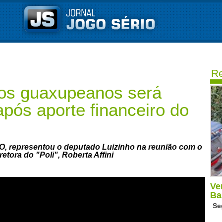
Re
ros guaxupeanos será
após aporte financeiro do
IO, representou o deputado Luizinho na reunião com o
etora do "Poli", Roberta Affini
Ve
Ba
Se