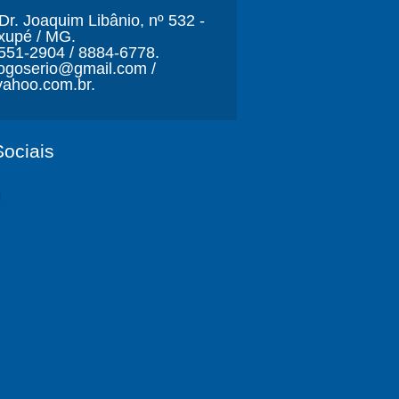
r. Joaquim Libânio, nº 532 -
xupé / MG.
3551-2904 / 8884-6778.
ljogoserio@gmail.com /
ahoo.com.br.
ociais