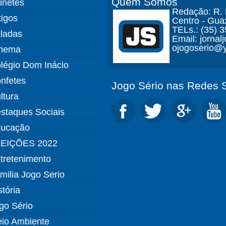
Quem Somos
finetes
Redação: R. D
tigos
Centro - Gua
TELs.: (35) 
ladas
Email: jorna
ojogoserio@y
nema
légio Dom Inácio
nfetes
Jogo Sério nas Redes S
ltura
staques Sociais
ucação
EIÇÕES 2022
tretenimento
milia Jogo Serio
stória
go Sério
io Ambiente