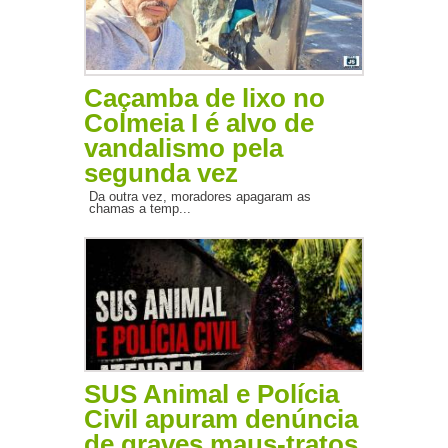
Caçamba de lixo no
Colmeia I é alvo de
vandalismo pela
segunda vez
Da outra vez, moradores apagaram as
chamas a temp...
SUS Animal e Polícia
Civil apuram denúncia
de graves maus-tratos