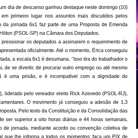
or um dia de descanso ganhou destaque neste domingo (10)
 em primeiro lugar nos assuntos mais discutidos pelos
nção da jornada 6x1 faz parte de uma Proposta de Emenda
a Hilton (PSOL-SP) na Câmara dos Deputados.
a pressionar os deputados a assinarem o requerimento de
apresentada oficialmente. Até o momento, Érica conseguiu
da, a escala 6x1 é desumana. "Isso tira do trabalhador o
si, de se divertir, de procurar outro emprego ou até mesmo
x1 é uma prisão, e é incompatível com a dignidade do
, liderado pelo vereador eleito Rick Azevedo (PSOL-RJ),
rlamentares. O movimento já conseguiu a adesão de 1,3
roposta. Pelo texto da Constituição e da Consolidação das
e ser superior a oito horas diárias e 44 horas semanais,
o de jornada, mediante acordo ou convenção coletiva de
nal que lhe informa a todos os momentos: faça um PIX de