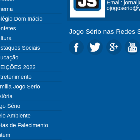
Email: jorna
ojogoserio@y
nema
légio Dom Inácio
nfetes
Jogo Sério nas Redes S
ltura
staques Sociais
ucação
EIÇÕES 2022
tretenimento
milia Jogo Serio
stória
go Sério
io Ambiente
tas de Falecimento
ntem