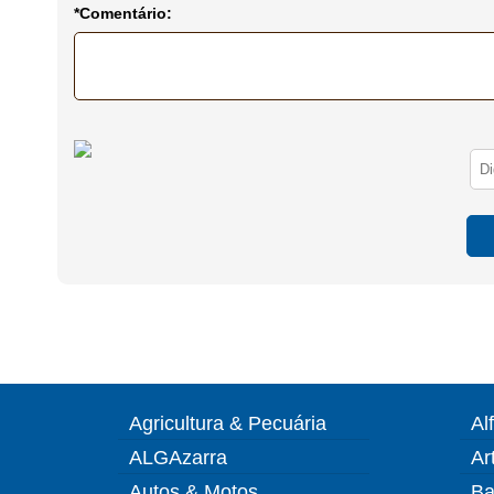
*Comentário:
Agricultura & Pecuária
Al
ALGAzarra
Ar
Autos & Motos
Ba