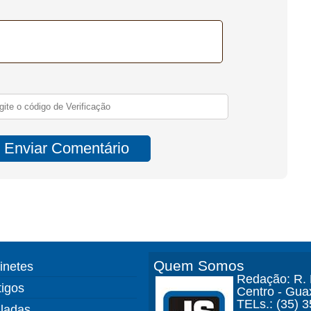
Quem Somos
finetes
Redação: R. D
tigos
Centro - Gua
TELs.: (35) 
ladas