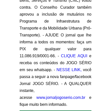
Bens, Serviços e Turismo (CNC) votou
contra. O Conselho Curador também
aprovou a inclusão de mutuários no
Programa de Infraestrutura de
Transporte e da Mobilidade Urbana (Pró-
Transporte). - AJUDE O jornal que lhe
informa a todos os momentos: faça um
PIX de qualquer valor para
11.086.919/0001-66. -
CLIQUE AQUI
e
receba os conteúdos do JOGO SÉRIO
em seu whatsapp. -
NESSE LINK,
você
passa a seguir a nova fanpage/facebook
Jornal JOGO SÉRIO. - A QUALQUER
instante,
acesse
www.jornaljogoserio.com.br
e
fique muito bem informado.