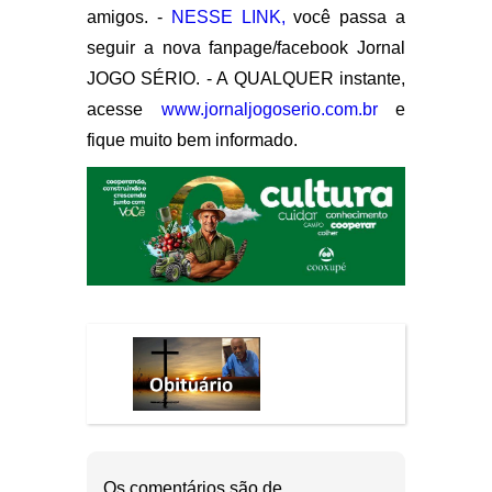
amigos. -
NESSE LINK,
você passa a
seguir a nova fanpage/facebook Jornal
JOGO SÉRIO. - A QUALQUER instante,
acesse
www.jornaljogoserio.com.br
e
fique muito bem informado.
Os comentários são de