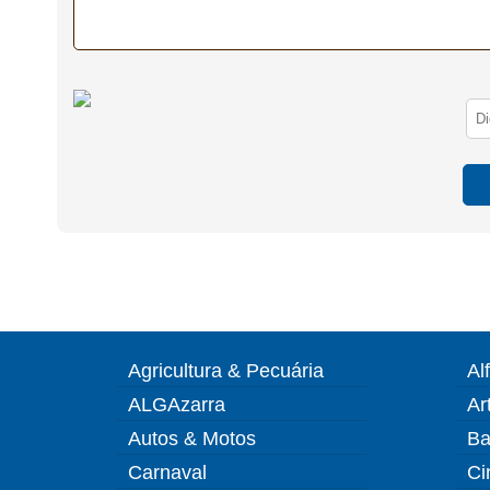
Agricultura & Pecuária
Al
ALGAzarra
Ar
Autos & Motos
Ba
Carnaval
Ci