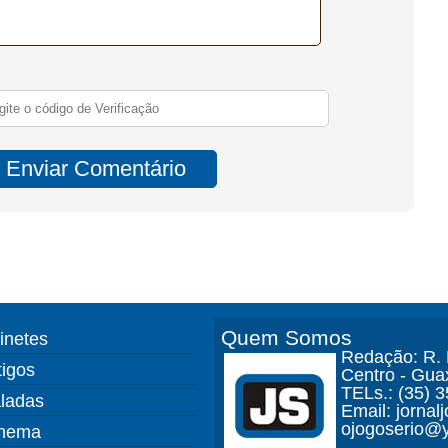
Quem Somos
finetes
Redação: R. D
tigos
Centro - Gua
TELs.: (35) 
ladas
Email: jorna
ojogoserio@y
nema