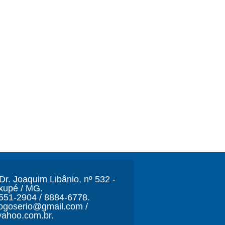
r. Joaquim Libânio, nº 532 -
xupé / MG.
3551-2904 / 8884-6778.
ljogoserio@gmail.com /
ahoo.com.br.