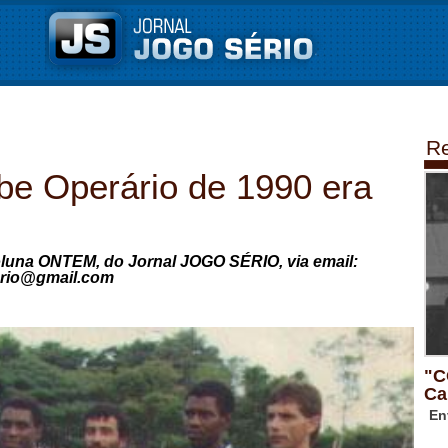
Re
 Operário de 1990 era
oluna ONTEM, do Jornal JOGO SÉRIO, via email:
erio@gmail.com
"C
Ca
En