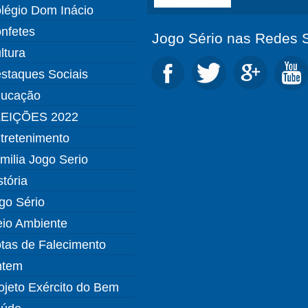
légio Dom Inácio
nfetes
Jogo Sério nas Redes S
ltura
staques Sociais
ucação
EIÇÕES 2022
tretenimento
milia Jogo Serio
stória
go Sério
io Ambiente
tas de Falecimento
ntem
ojeto Exército do Bem