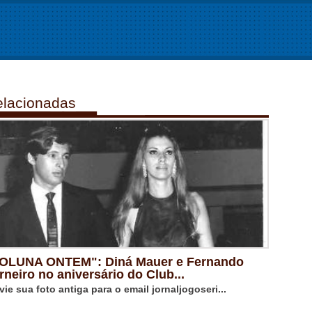
lacionadas
OLUNA ONTEM": Diná Mauer e Fernando
rneiro no aniversário do Club...
vie sua foto antiga para o email jornaljogoseri...