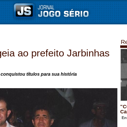
Re
a ao prefeito Jarbinhas
conquistou títulos para sua história
"C
Ca
En