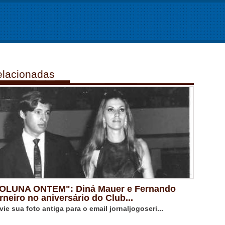
lacionadas
OLUNA ONTEM": Diná Mauer e Fernando
rneiro no aniversário do Club...
vie sua foto antiga para o email jornaljogoseri...