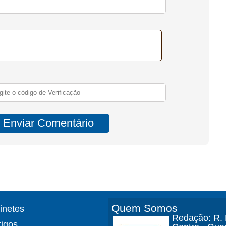
Quem Somos
finetes
Redação: R. D
tigos