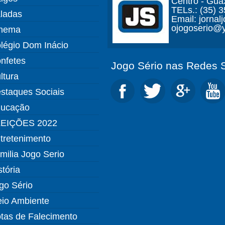
Centro - Gua
TELs.: (35) 
ladas
Email: jorna
ojogoserio@y
nema
légio Dom Inácio
nfetes
Jogo Sério nas Redes S
ltura
staques Sociais
ucação
EIÇÕES 2022
tretenimento
milia Jogo Serio
stória
go Sério
io Ambiente
tas de Falecimento