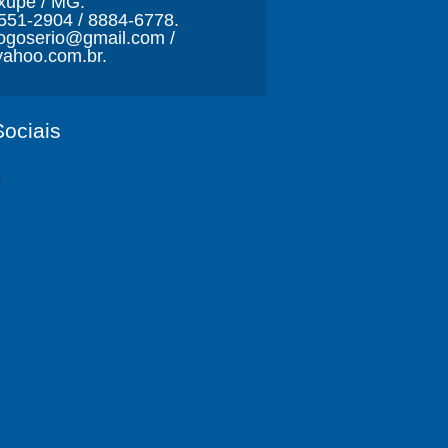
xupé / MG.
3551-2904 / 8884-6778.
ljogoserio@gmail.com /
ahoo.com.br.
ociais