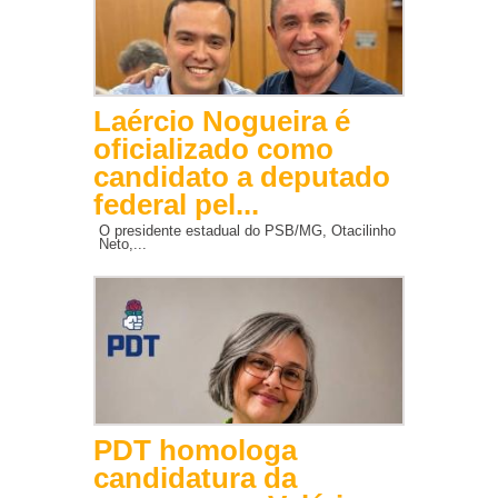
Laércio Nogueira é
oficializado como
candidato a deputado
federal pel...
O presidente estadual do PSB/MG, Otacilinho
Neto,...
PDT homologa
candidatura da