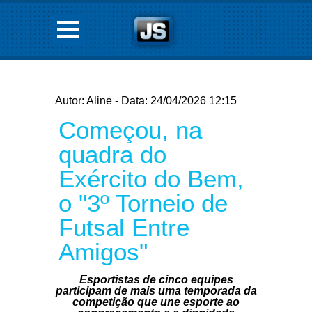
Autor: Aline - Data: 24/04/2026 12:15
Começou, na
quadra do
Exército do Bem,
o "3º Torneio de
Futsal Entre
Amigos"
Esportistas de cinco equipes
participam de mais uma temporada da
competição que une esporte ao