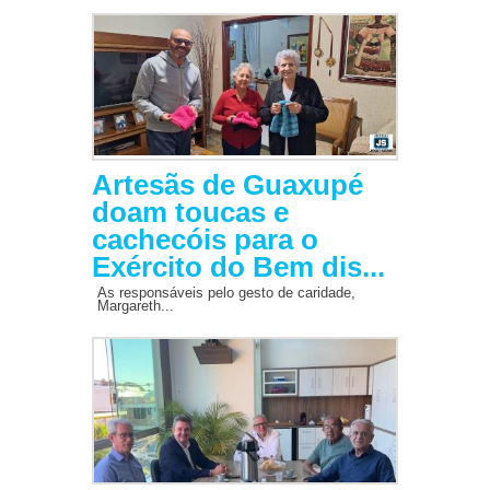
Artesãs de Guaxupé
doam toucas e
cachecóis para o
Exército do Bem dis...
As responsáveis pelo gesto de caridade,
Margareth...