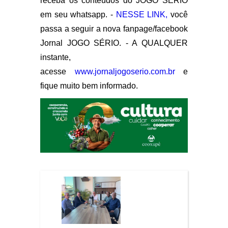
receba os conteúdos do JOGO SÉRIO
em seu whatsapp. -
NESSE LINK,
você
passa a seguir a nova fanpage/facebook
Jornal JOGO SÉRIO. - A QUALQUER
instante,
acesse
www.jornaljogoserio.com.br
e
fique muito bem informado.