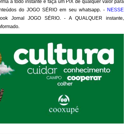
rma a todo instante e faça um PIX de qualquer valor para
nteúdos do JOGO SÉRIO em seu whatsapp. -
NESSE
book Jornal JOGO SÉRIO. - A QUALQUER instante,
nformado.