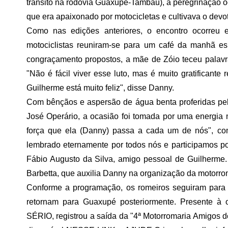
trânsito na rodovia Guaxupé-Tambaú), a peregrinação oc
que era apaixonado por motocicletas e cultivava o dev
Como nas edições anteriores, o encontro ocorreu 
motociclistas reuniram-se para um café da manhã es
congraçamento propostos, a mãe de Zóio teceu palavra
"Não é fácil viver esse luto, mas é muito gratificante
Guilherme está muito feliz", disse Danny.
Com bênçãos e aspersão de água benta proferidas pe
José Operário, a ocasião foi tomada por uma energia m
força que ela (Danny) passa a cada um de nós", come
lembrado eternamente por todos nós e participamos por
Fábio Augusto da Silva, amigo pessoal de Guilherme.
Barbetta, que auxilia Danny na organização da motorro
Conforme a programação, os romeiros seguiram para 
retornam para Guaxupé posteriormente. Presente à 
SÉRIO, registrou a saída da "4ª Motorromaria Amigos d