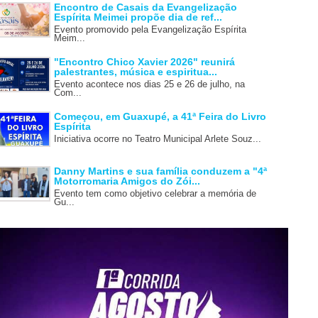
Encontro de Casais da Evangelização
Espírita Meimei propõe dia de ref...
Evento promovido pela Evangelização Espírita
Meim...
"Encontro Chico Xavier 2026" reunirá
palestrantes, música e espiritua...
Evento acontece nos dias 25 e 26 de julho, na
Com...
Começou, em Guaxupé, a 41ª Feira do Livro
Espírita
Iniciativa ocorre no Teatro Municipal Arlete Souz...
Danny Martins e sua família conduzem a "4ª
Motorromaria Amigos do Zói...
Evento tem como objetivo celebrar a memória de
Gu...