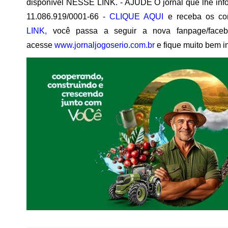
disponível NESSE LINK. - AJUDE O jornal que lhe info
11.086.919/0001-66 -
CLIQUE AQUI
e receba os co
LINK,
você passa a seguir a nova fanpage/face
acesse
www.jornaljogoserio.com.br
e fique muito bem i