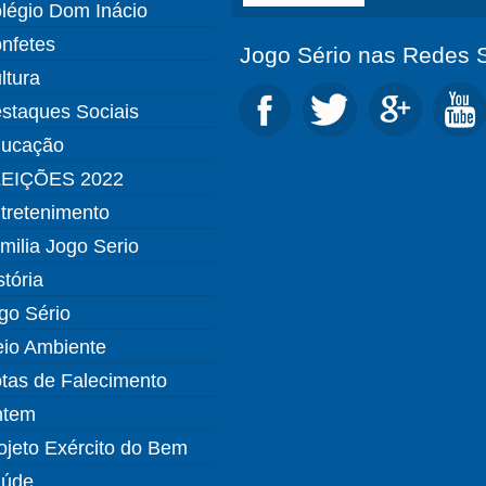
légio Dom Inácio
nfetes
Jogo Sério nas Redes S
ltura
staques Sociais
ucação
EIÇÕES 2022
tretenimento
milia Jogo Serio
stória
go Sério
io Ambiente
tas de Falecimento
ntem
ojeto Exército do Bem
úde