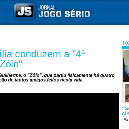
Re
ília conduzem a "4ª
Zóio"
uilherme, o "Zóio", que partiu fisicamente há quatro
ão de tantos amigos feitos nesta vida
"S
ci
Fa