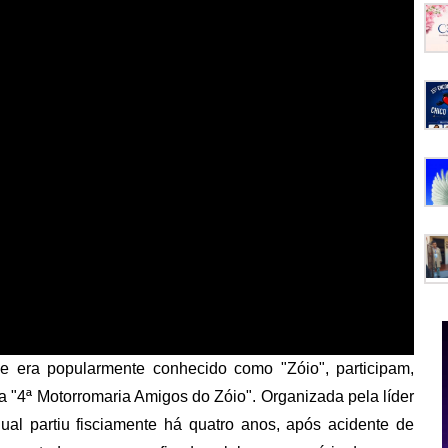
 era popularmente conhecido como "Zóio", participam,
a "4ª Motorromaria Amigos do Zóio". Organizada pela líder
al partiu fisciamente há quatro anos, após acidente de