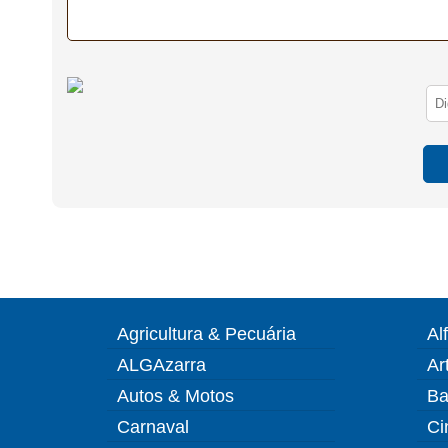
Agricultura & Pecuária
Al
ALGAzarra
Ar
Autos & Motos
Ba
Carnaval
Ci