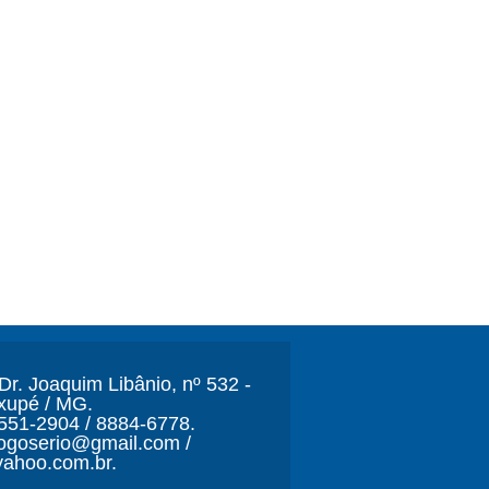
r. Joaquim Libânio, nº 532 -
xupé / MG.
3551-2904 / 8884-6778.
ljogoserio@gmail.com /
ahoo.com.br.