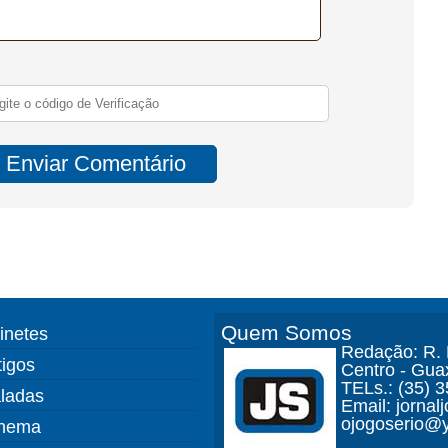
Quem Somos
finetes
Redação: R. D
tigos
Centro - Gua
TELs.: (35) 
ladas
Email: jorna
ojogoserio@y
nema