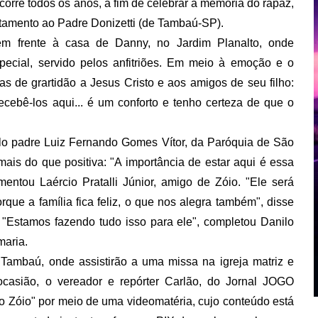
orre todos os anos, a fim de celebrar a memória do rapaz,
otamento ao Padre Donizetti (de Tambaú-SP).
em frente à casa de Danny, no Jardim Planalto, onde
pecial, servido pelos anfitriões. Em meio à emoção e o
s de grartidão a Jesus Cristo e aos amigos de seu filho:
 recebê-los aqui... é um conforto e tenho certeza de que o
lo padre Luiz Fernando Gomes Vítor, da Paróquia de São
ais do que positiva: "A importância de estar aqui é essa
ntou Laércio Pratalli Júnior, amigo de Zóio. "Ele será
que a família fica feliz, o que nos alegra também", disse
 "Estamos fazendo tudo isso para ele", completou Danilo
maria.
Tambaú, onde assistirão a uma missa na igreja matriz e
ocasião, o vereador e repórter Carlão, do Jornal JOGO
o Zóio" por meio de uma videomatéria, cujo conteúdo está