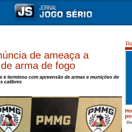
Re
úncia de ameaça a
de arma de fogo
es e terminou com apreensão de armas e munições de
s calibres
Ho
po
Os