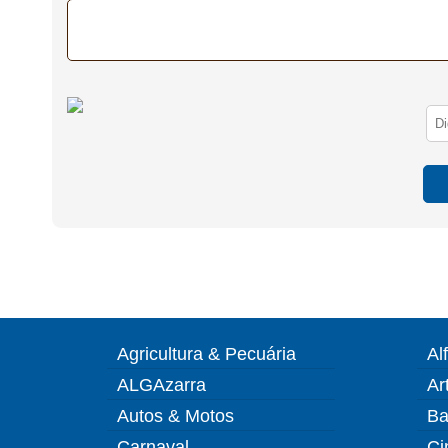
Agricultura & Pecuária
Al
ALGAzarra
Ar
Autos & Motos
Ba
Carnaval
Ci