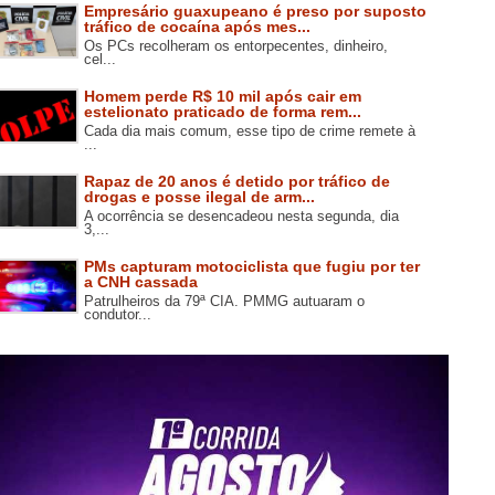
Empresário guaxupeano é preso por suposto
tráfico de cocaína após mes...
Os PCs recolheram os entorpecentes, dinheiro,
cel...
Homem perde R$ 10 mil após cair em
estelionato praticado de forma rem...
Cada dia mais comum, esse tipo de crime remete à
...
Rapaz de 20 anos é detido por tráfico de
drogas e posse ilegal de arm...
A ocorrência se desencadeou nesta segunda, dia
3,...
PMs capturam motociclista que fugiu por ter
a CNH cassada
Patrulheiros da 79ª CIA. PMMG autuaram o
condutor...