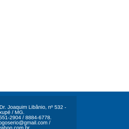
r. Joaquim Libânio, nº 532 -
xupé / MG.
3551-2904 / 8884-6778.
ljogoserio@gmail.com /
ahoo.com.br.