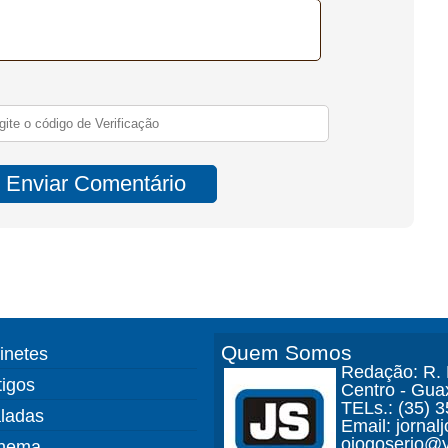
Quem Somos
finetes
Redação: R. D
tigos
Centro - Gua
TELs.: (35) 
ladas
Email: jorna
ojogoserio@y
nema