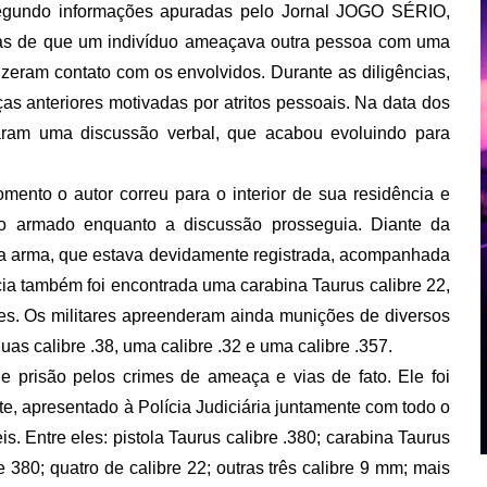
. Segundo informações apuradas pelo Jornal JOGO SÉRIO,
ias de que um indivíduo ameaçava outra pessoa com uma
izeram contato com os envolvidos. Durante as diligências,
as anteriores motivadas por atritos pessoais. Na data dos
ciaram uma discussão verbal, que acabou evoluindo para
ento o autor correu para o interior de sua residência e
do armado enquanto a discussão prosseguia. Diante da
m a arma, que estava devidamente registrada, acompanhada
ia também foi encontrada uma carabina Taurus calibre 22,
es. Os militares apreenderam ainda munições de diversos
uas calibre .38, uma calibre .32 e uma calibre .357.
de prisão pelos crimes de ameaça e vias de fato. Ele foi
, apresentado à Polícia Judiciária juntamente com todo o
s. Entre eles: pistola Taurus calibre .380; carabina Taurus
e 380; quatro de calibre 22; outras três calibre 9 mm; mais