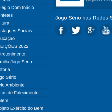
légio Dom Inácio
nfetes
Jogo Sério nas Redes S
ltura
staques Sociais
ucação
EIÇÕES 2022
tretenimento
milia Jogo Serio
stória
go Sério
io Ambiente
tas de Falecimento
ntem
ojeto Exército do Bem