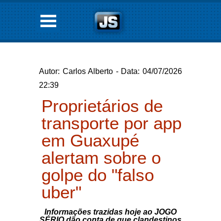
Autor: Carlos Alberto - Data: 04/07/2026
22:39
Proprietários de
transporte por app
em Guaxupé
alertam sobre o
golpe do "falso
uber"
Informações trazidas hoje ao JOGO
SÉRIO dão conta de que clandestinos