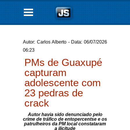
Autor: Carlos Alberto - Data: 06/07/2026
06:23
PMs de Guaxupé
capturam
adolescente com
23 pedras de
crack
Autor havia sido denunciado pelo
crime de tráfico de entopercentse e os
patrulheiros da PM local constataram
a ilicitude