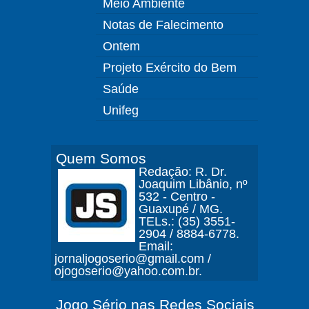
Meio Ambiente
Notas de Falecimento
Ontem
Projeto Exército do Bem
Saúde
Unifeg
Quem Somos
Redação: R. Dr.
Joaquim Libânio, nº
532 - Centro -
Guaxupé / MG.
TELs.: (35) 3551-
2904 / 8884-6778.
Email:
jornaljogoserio@gmail.com /
ojogoserio@yahoo.com.br.
Jogo Sério nas Redes Sociais