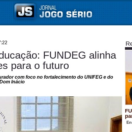
7:22
Re
 educação: FUNDEG alinha
s para o futuro
Curador com foco no fortalecimento do UNIFEG e do
 Dom Inácio
FU
pa
En