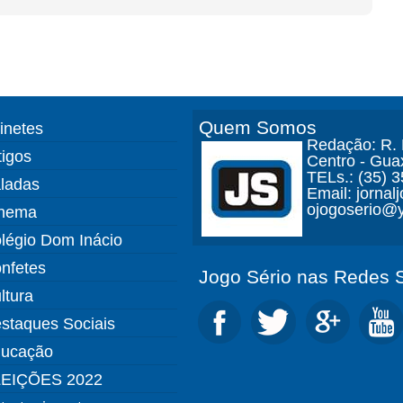
Quem Somos
finetes
Redação: R. D
tigos
Centro - Gua
TELs.: (35) 
ladas
Email: jorna
ojogoserio@y
nema
légio Dom Inácio
nfetes
Jogo Sério nas Redes S
ltura
staques Sociais
ucação
EIÇÕES 2022