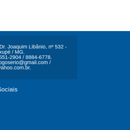
r. Joaquim Libânio, nº 532 -
xupé / MG.
3551-2904 / 8884-6778.
ljogoserio@gmail.com /
ahoo.com.br.
ociais