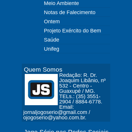
Meio Ambiente
Notas de Falecimento
Ontem
Projeto Exército do Bem
Saúde
Unifeg
Quem Somos
Redação: R. Dr.
Joaquim Libânio, nº
532 - Centro -
Guaxupé / MG.
TELs.: (35) 3551-
2904 / 8884-6778.
Email:
jornaljogoserio@gmail.com /
ojogoserio@yahoo.com.br.
Jogo Sério nas Redes Sociais