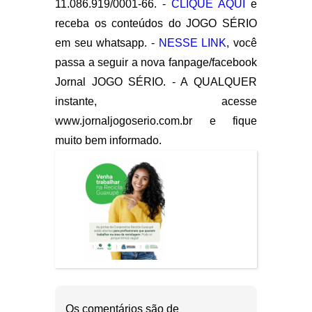
11.086.919/0001-66. -
CLIQUE AQUI
e
receba os conteúdos do JOGO SÉRIO
em seu whatsapp. -
NESSE LINK
, você
passa a seguir a nova fanpage/facebook
Jornal JOGO SÉRIO. - A QUALQUER
instante, acesse
www.jornaljogoserio.com.br e fique
muito bem informado.
Os comentários são de