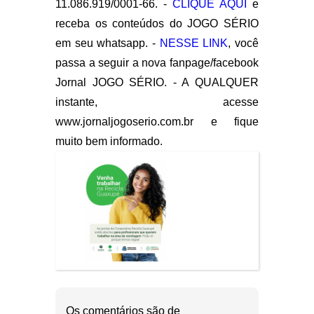
11.086.919/0001-66. -
CLIQUE AQUI
e
receba os conteúdos do JOGO SÉRIO
em seu whatsapp. -
NESSE LINK
, você
passa a seguir a nova fanpage/facebook
Jornal JOGO SÉRIO. - A QUALQUER
instante, acesse
www.jornaljogoserio.com.br e fique
muito bem informado.
Os comentários são de